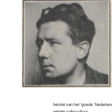
Afbeelding
herstel van het ‘goede’ Nederlan
gehele volkscultuur.