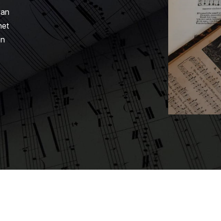
van
het
en