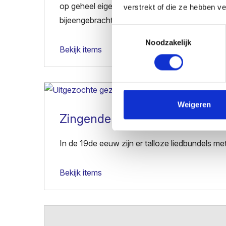
op geheel eigen wijze nieuwe liederen gecreëe
verstrekt of die ze hebben v
bijeengebracht.
Toestemmingsselectie
Noodzakelijk
Bekijk items
Weigeren
Zingende vogels, volksliedjes
In de 19de eeuw zijn er talloze liedbundels me
Bekijk items