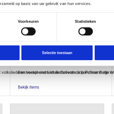
rd, geïnspireerd op de teksten en muziek uit de talloze liedbo
erzameld op basis van uw gebruik van hun services.
Voorkeuren
Statistieken
Bekijk items
Selectie toestaan
 en gezelschapsliederen
Economische liedjes
t volksliederen verschenen. In de Collectie Jop Pollmann zijn e
Een boekje met liedteksten van de hand van Betje W
Bekijk items