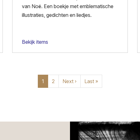
van Noë. Een boekje met emblematische
illustraties, gedichten en liedjes.
Bekijk items
Huidige
1
Pagina
2
Volgende
Next ›
Laatste
Last »
pagina
pagina
pagina