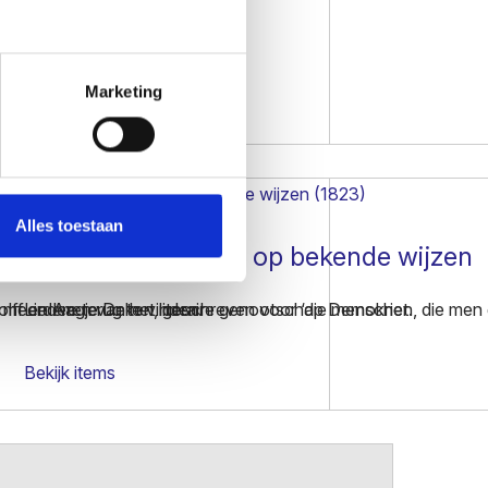
eken die Pollmann heeft
Marketing
Bekijk items
Alles toestaan
XII volks-liedekens op bekende wijzen
r meerdere terug te vinden.
olff en Aagje Deken, geschreven voor ‘die menschen, die men
Liederen van het literaire genootschap Demokriet.
Bekijk items