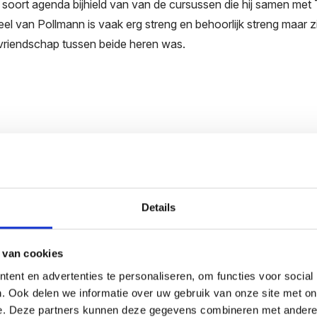
 soort agenda bijhield van van de cursussen die hij samen met
el van Pollmann is vaak erg streng en behoorlijk streng maar z
 vriendschap tussen beide heren was.
Details
 van cookies
Den singende swaen
ent en advertenties te personaliseren, om functies voor social
. Ook delen we informatie over uw gebruik van onze site met on
sol en Tom Theuns zijn voor deze concerten in de collectie
Een singende swaen verpakt in een Evangelisch vis-n
e. Deze partners kunnen deze gegevens combineren met andere i