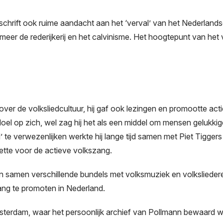
schrift ook ruime aandacht aan het ‘verval’ van het Nederlands
eer de rederijkerij en het calvinisme. Het hoogtepunt van het v
over de volksliedcultuur, hij gaf ook lezingen en promootte act
l op zich, wel zag hij het als een middel om mensen gelukkige
 te verwezenlijken werkte hij lange tijd samen met Piet Tiggers
zette voor de actieve volkszang.
 samen verschillende bundels met volksmuziek en volksliederen 
ng te promoten in Nederland.
sterdam, waar het persoonlijk archief van Pollmann bewaard wo