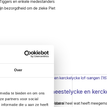
 Tiggers en enkele medestanders
ijn bezorgdheid om de zieke Piet
Over
Het paradys der gheestelycke en kerck
 media te bieden en om ons
ze partners voor social
 van Jop Pollmann gedoken en hebben
et...
Een boekje uit de 17de eeuw dat al heel wat heeft meegema
nformatie die u aan ze heeft