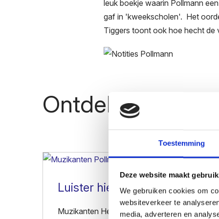
leuk boekje waarin Pollmann een
gaf in 'kweekscholen'. Het oorde
Tiggers toont ook hoe hecht de
Ontdek meer
Toestemming
Deze website maakt gebruik
Luister hier
We gebruiken cookies om cont
websiteverkeer te analyseren
Muzikanten Helena Schoeters, Osama Abdulra
media, adverteren en analys